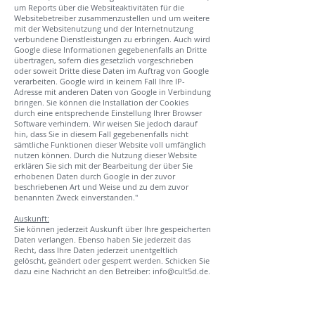
um Reports über die Websiteaktivitäten für die
Websitebetreiber zusammenzustellen und um weitere
mit der Websitenutzung und der Internetnutzung
verbundene Dienstleistungen zu erbringen. Auch wird
Google diese Informationen gegebenenfalls an Dritte
übertragen, sofern dies gesetzlich vorgeschrieben
oder soweit Dritte diese Daten im Auftrag von Google
verarbeiten. Google wird in keinem Fall Ihre IP-
Adresse mit anderen Daten von Google in Verbindung
bringen. Sie können die Installation der Cookies
durch eine entsprechende Einstellung Ihrer Browser
Software verhindern. Wir weisen Sie jedoch darauf
hin, dass Sie in diesem Fall gegebenenfalls nicht
sämtliche Funktionen dieser Website voll umfänglich
nutzen können. Durch die Nutzung dieser Website
erklären Sie sich mit der Bearbeitung der über Sie
erhobenen Daten durch Google in der zuvor
beschriebenen Art und Weise und zu dem zuvor
benannten Zweck einverstanden."
Auskunft:
Sie können jederzeit Auskunft über Ihre gespeicherten
Daten verlangen. Ebenso haben Sie jederzeit das
Recht, dass Ihre Daten jederzeit unentgeltlich
gelöscht, geändert oder gesperrt werden. Schicken Sie
dazu eine Nachricht an den Betreiber:
info@cult5d.de
.
Wir weisen ausdrücklich darauf hin, dass die
Datenübertragung im Internet (z.B. bei der
Kommunikation per E-Mail) Sicherheitslücken